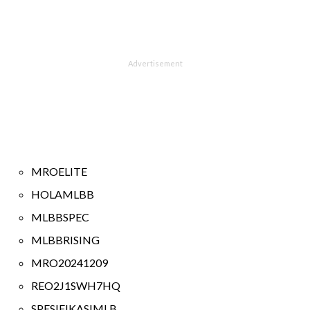
MROELITE
HOLAMLBB
MLBBSPEC
MLBBRISING
MRO20241209
REO2J1SWH7HQ
SPESIFIKASIMLB