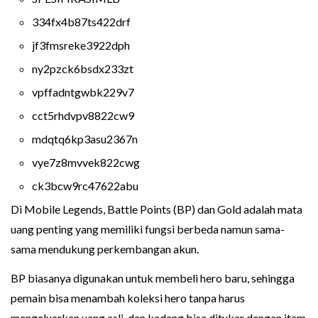
334fx4b87ts422drf
jf3fmsreke3922dph
ny2pzck6bsdx233zt
vpffadntgwbk229v7
cct5rhdvpv8822cw9
mdqtq6kp3asu2367n
vye7z8mvvek822cwg
ck3bcw9rc47622abu
Di Mobile Legends, Battle Points (BP) dan Gold adalah mata
uang penting yang memiliki fungsi berbeda namun sama-
sama mendukung perkembangan akun.
BP biasanya digunakan untuk membeli hero baru, sehingga
pemain bisa menambah koleksi hero tanpa harus
mengeluarkan uang asli, dan kadang bisa ditukar dengan item