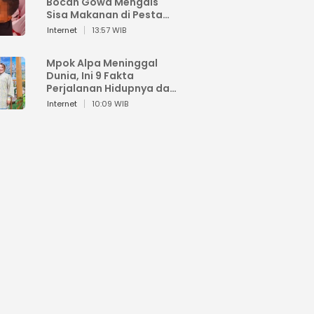
Bocah Gowa Mengais
Sisa Makanan di Pesta
Kemerdekaan
Internet
13:57 WIB
Mpok Alpa Meninggal
Dunia, Ini 9 Fakta
Perjalanan Hidupnya dari
Viral hingga Puncak
Internet
10:09 WIB
Karier