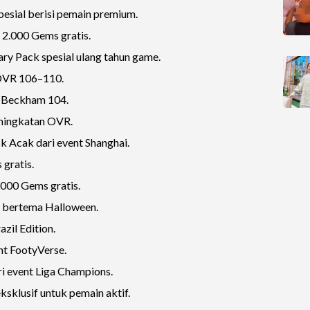
ial berisi pemain premium.
000 Gems gratis.
 Pack spesial ulang tahun game.
OVR 106–110.
Beckham 104.
ningkatan OVR.
cak dari event Shanghai.
gratis.
00 Gems gratis.
 bertema Halloween.
zil Edition.
t FootyVerse.
 event Liga Champions.
klusif untuk pemain aktif.