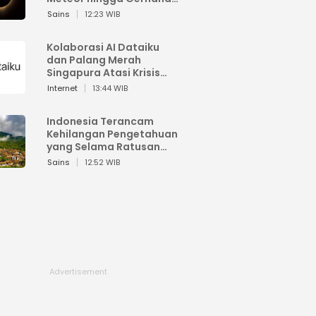
Matahari
Sains
12:23 WIB
Kolaborasi AI Dataiku
dan Palang Merah
Singapura Atasi Krisis
Bencana
Internet
13:44 WIB
Indonesia Terancam
Kehilangan Pengetahuan
yang Selama Ratusan
Tahun Menjaga Alam
Sains
12:52 WIB