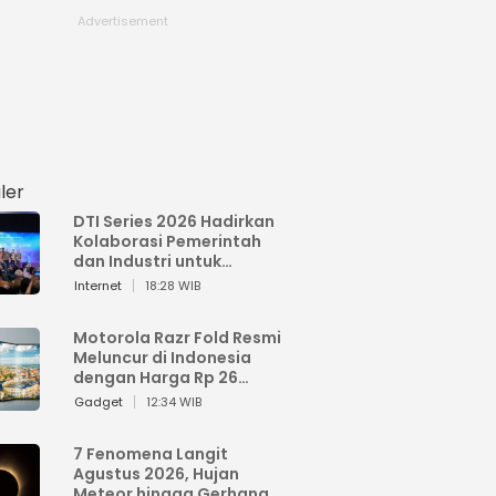
ler
DTI Series 2026 Hadirkan
Kolaborasi Pemerintah
dan Industri untuk
Percepatan
Internet
18:28 WIB
Transformasi Digital
Indonesia
Motorola Razr Fold Resmi
Meluncur di Indonesia
dengan Harga Rp 26
Jutaan
Gadget
12:34 WIB
7 Fenomena Langit
Agustus 2026, Hujan
Meteor hingga Gerhana