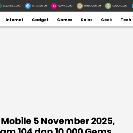
BOLATIMES.COM
HITEKNO.COM
DEWIKU.COM
MOBIMOTO.COM
GUIDEKU.COM
Internet
Gadget
Games
Sains
Geek
Tech
Mobile 5 November 2025,
am 104 dan 10.000 Gems