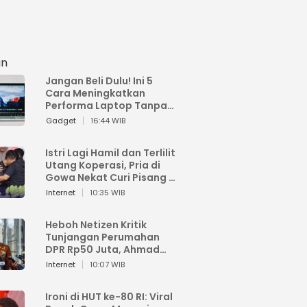
an
Jangan Beli Dulu! Ini 5
Cara Meningkatkan
Performa Laptop Tanpa
Harus Beli Baru
Gadget
16:44 WIB
Istri Lagi Hamil dan Terlilit
Utang Koperasi, Pria di
Gowa Nekat Curi Pisang 4
Tandan Milik Tetangga,
Internet
10:35 WIB
Begini Nasibnya
Heboh Netizen Kritik
Tunjangan Perumahan
DPR Rp50 Juta, Ahmad
Sahroni: Enggak Senang
Internet
10:07 WIB
Lihat Orang Senang
Ironi di HUT ke-80 RI: Viral