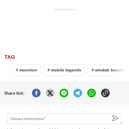
TAG
es
# moonton
# mobile legends
# windah basudara
Share link: