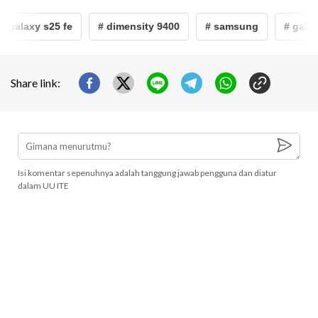
# galaxy s25 fe
# dimensity 9400
# samsung
# galax
Share link:
Isi komentar sepenuhnya adalah tanggung jawab pengguna dan diatur
dalam UU ITE