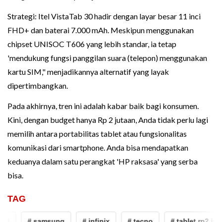
Strategi: Itel VistaTab 30 hadir dengan layar besar 11 inci
FHD+ dan baterai 7.000 mAh. Meskipun menggunakan
chipset UNISOC T606 yang lebih standar, ia tetap
'mendukung fungsi panggilan suara (telepon) menggunakan
kartu SIM," menjadikannya alternatif yang layak
dipertimbangkan.
Pada akhirnya, tren ini adalah kabar baik bagi konsumen.
Kini, dengan budget hanya Rp 2 jutaan, Anda tidak perlu lagi
memilih antara portabilitas tablet atau fungsionalitas
komunikasi dari smartphone. Anda bisa mendapatkan
keduanya dalam satu perangkat 'HP raksasa' yang serba
bisa.
TAG
d
# samsung
# infinix
# tecno
# tablet rp2 juta