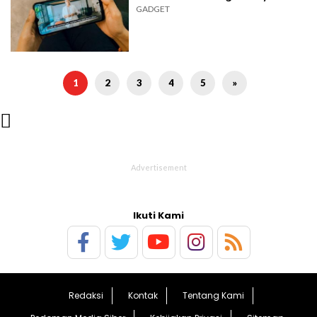
GADGET
1
2
3
4
5
»

Ikuti Kami
Redaksi
Kontak
Tentang Kami