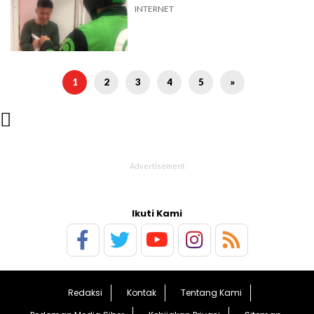
INTERNET
1
2
3
4
5
»

Ikuti Kami
Redaksi
Kontak
Tentang Kami