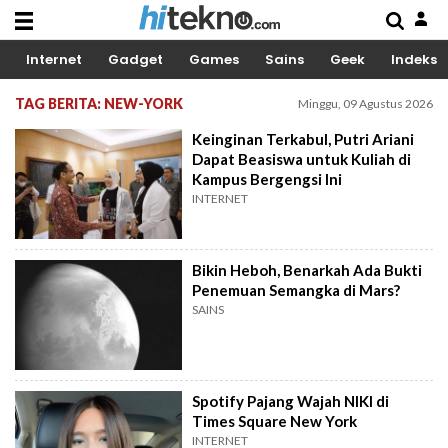
Internet
Gadget
Games
Sains
Geek
Indeks
TAG BERITA: NEW-YORK
Minggu, 09 Agustus 2026
Keinginan Terkabul, Putri Ariani
Dapat Beasiswa untuk Kuliah di
Kampus Bergengsi Ini
INTERNET
Bikin Heboh, Benarkah Ada Bukti
Penemuan Semangka di Mars?
SAINS
Spotify Pajang Wajah NIKI di
Times Square New York
INTERNET