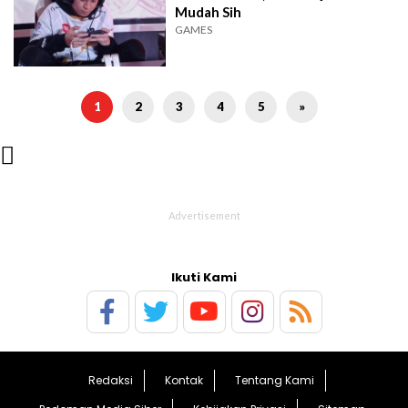
Mudah Sih
GAMES
1
2
3
4
5
»

Ikuti Kami
Redaksi
Kontak
Tentang Kami