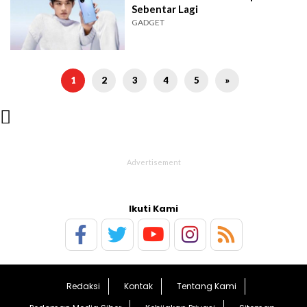
Sebentar Lagi
GADGET
1
2
3
4
5
»

Ikuti Kami
Redaksi
Kontak
Tentang Kami