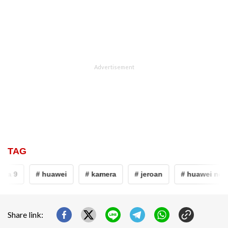
TAG
va 9
# huawei
# kamera
# jeroan
# huawei nova 
Share link: