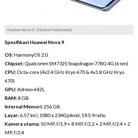
Huawei Nova 9. (Huawei Indonesia)
Spesifikasi Huawei Nova 9
OS:
HarmonyOS 2.0
Chipset:
Qualcomm SM7325 Snapdragon 778G 4G (6 nm)
CPU:
Octa-core (4x2.4 GHz Kryo 670 & 4x1.8 GHz Kryo
670)
GPU:
Adreno 642L
RAM:
8 GB
Internal Memori:
256 GB
Layar:
6.57 inci, 1080 x 2340 piksel, 19.5:9 ratio
Kamera utama:
50 MP, f/1.9 + 8 MP, f/2.2 + 2 MP, f/2.4 + 2
MP, f/2.4