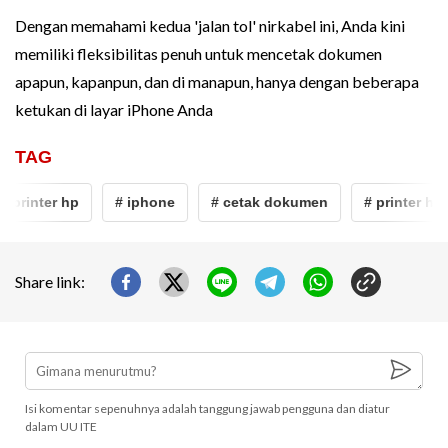
Dengan memahami kedua 'jalan tol' nirkabel ini, Anda kini
memiliki fleksibilitas penuh untuk mencetak dokumen
apapun, kapanpun, dan di manapun, hanya dengan beberapa
ketukan di layar iPhone Anda
TAG
# printer hp
# iphone
# cetak dokumen
# printer hp
Share link:
Isi komentar sepenuhnya adalah tanggung jawab pengguna dan diatur
dalam UU ITE