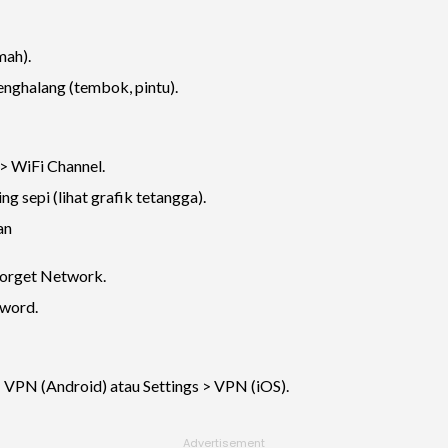
mah).
enghalang (tembok, pintu).
> WiFi Channel.
ing sepi (lihat grafik tetangga).
an
Forget Network.
word.
> VPN (Android) atau Settings > VPN (iOS).