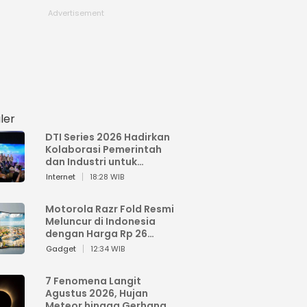
ler
DTI Series 2026 Hadirkan
Kolaborasi Pemerintah
dan Industri untuk
Percepatan
Internet
18:28 WIB
Transformasi Digital
Indonesia
Motorola Razr Fold Resmi
Meluncur di Indonesia
dengan Harga Rp 26
Jutaan
Gadget
12:34 WIB
7 Fenomena Langit
Agustus 2026, Hujan
Meteor hingga Gerhana