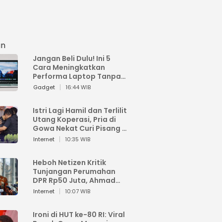
an
Jangan Beli Dulu! Ini 5
Cara Meningkatkan
Performa Laptop Tanpa
Harus Beli Baru
Gadget
16:44 WIB
Istri Lagi Hamil dan Terlilit
Utang Koperasi, Pria di
Gowa Nekat Curi Pisang 4
Tandan Milik Tetangga,
Internet
10:35 WIB
Begini Nasibnya
Heboh Netizen Kritik
Tunjangan Perumahan
DPR Rp50 Juta, Ahmad
Sahroni: Enggak Senang
Internet
10:07 WIB
Lihat Orang Senang
Ironi di HUT ke-80 RI: Viral