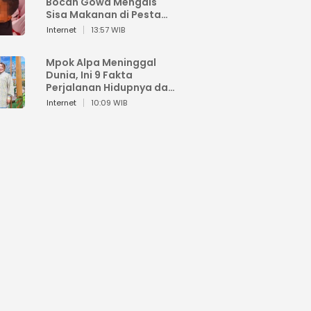
Bocah Gowa Mengais
Sisa Makanan di Pesta
Kemerdekaan
Internet
13:57 WIB
Mpok Alpa Meninggal
Dunia, Ini 9 Fakta
Perjalanan Hidupnya dari
Viral hingga Puncak
Internet
10:09 WIB
Karier