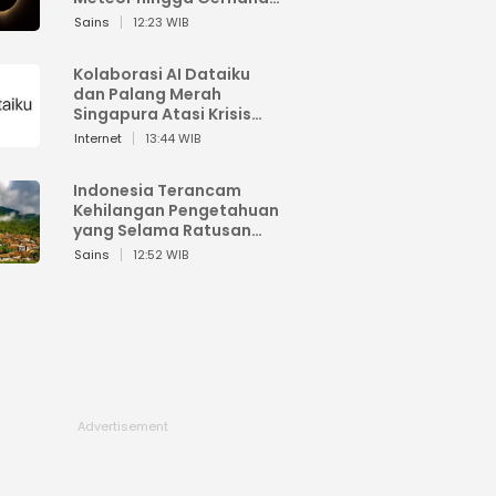
Matahari
Sains
12:23 WIB
Kolaborasi AI Dataiku
dan Palang Merah
Singapura Atasi Krisis
Bencana
Internet
13:44 WIB
Indonesia Terancam
Kehilangan Pengetahuan
yang Selama Ratusan
Tahun Menjaga Alam
Sains
12:52 WIB