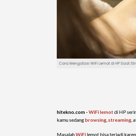
Cara Mengatasi WiFi Lemot di HP Saat S
hitekno.com -
WiFi lemot
di HP serin
kamu sedang
browsing
,
streaming
, 
Masalah
WiFi
lemot bisa terjadi karen