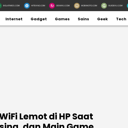
BOLATIMES.COM
HITEKNO.COM
DEWIKU.COM
MOBIMOTO.COM
GUIDEKU.COM
Internet
Gadget
Games
Sains
Geek
Tech
iFi Lemot di HP Saat
sing, dan Main Game