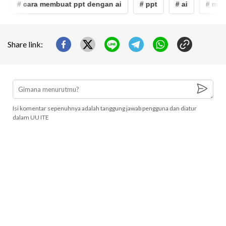
# cara membuat ppt dengan ai
# ppt
# ai
# mah
Share link:
Isi komentar sepenuhnya adalah tanggung jawab pengguna dan diatur
dalam UU ITE