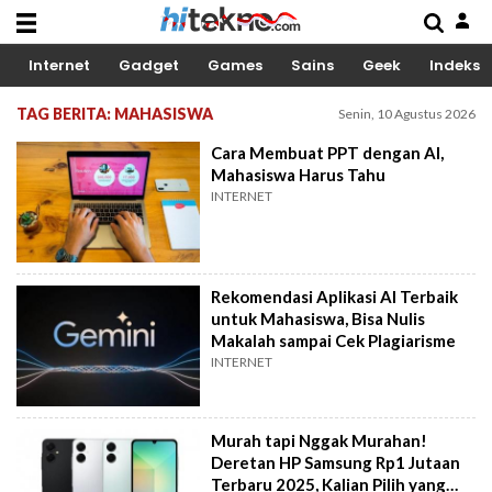
Internet
Gadget
Games
Sains
Geek
Indeks
TAG BERITA: MAHASISWA
Senin, 10 Agustus 2026
Cara Membuat PPT dengan AI,
Mahasiswa Harus Tahu
INTERNET
Rekomendasi Aplikasi AI Terbaik
untuk Mahasiswa, Bisa Nulis
Makalah sampai Cek Plagiarisme
INTERNET
Murah tapi Nggak Murahan!
Deretan HP Samsung Rp1 Jutaan
Terbaru 2025, Kalian Pilih yang