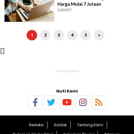
Harga Mulai 7 Jutaan
GADGET
1
2
3
4
5
»

Ikuti Kami
Redaksi
Kontak
Tentang Kami