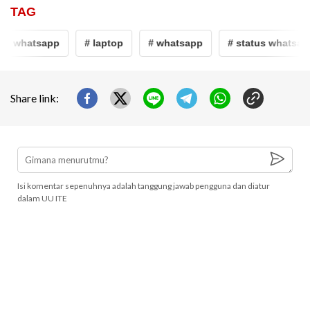
TAG
us whatsapp
# laptop
# whatsapp
# status whatsap
Share link:
Isi komentar sepenuhnya adalah tanggung jawab pengguna dan diatur
dalam UU ITE