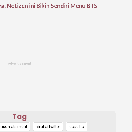
 Netizen ini Bikin Sendiri Menu BTS
Tag
asan bts meal
viral di twitter
case hp