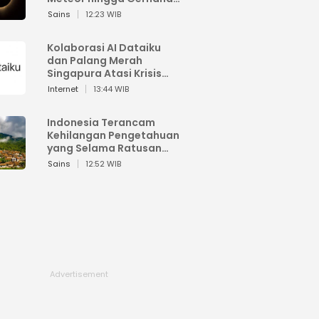
Matahari
Sains
12:23 WIB
Kolaborasi AI Dataiku
dan Palang Merah
Singapura Atasi Krisis
Bencana
Internet
13:44 WIB
Indonesia Terancam
Kehilangan Pengetahuan
yang Selama Ratusan
Tahun Menjaga Alam
Sains
12:52 WIB