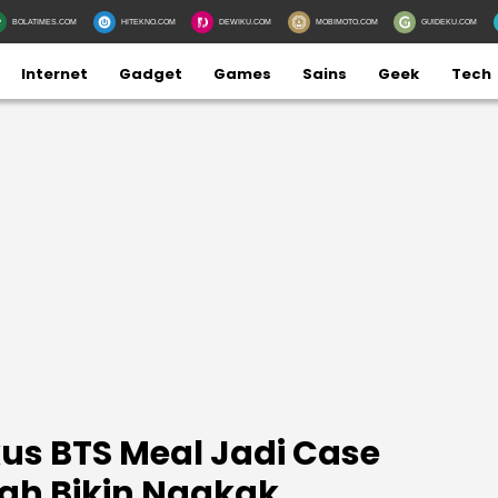
BOLATIMES.COM
HITEKNO.COM
DEWIKU.COM
MOBIMOTO.COM
GUIDEKU.COM
Internet
Gadget
Games
Sains
Geek
Tech
s BTS Meal Jadi Case
lah Bikin Ngakak