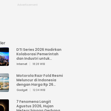
ler
DTI Series 2026 Hadirkan
Kolaborasi Pemerintah
dan Industri untuk
Percepatan
Internet
18:28 WIB
Transformasi Digital
Indonesia
Motorola Razr Fold Resmi
Meluncur di Indonesia
dengan Harga Rp 26
Jutaan
Gadget
12:34 WIB
7 Fenomena Langit
Agustus 2026, Hujan
Meteor hingga Gerhana