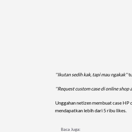
''Ikutan sedih kak, tapi mau ngakak''
tu
''Request custom case di online shop a
Unggahan netizen membuat case HP dar
mendapatkan lebih dari 5 ribu likes.
Baca Juga: