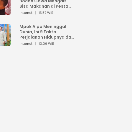
Bocah Gowa Mengais
Sisa Makanan di Pesta
Kemerdekaan
Internet
13:57 WIB
Mpok Alpa Meninggal
Dunia, Ini 9 Fakta
Perjalanan Hidupnya dari
Viral hingga Puncak
Internet
10:09 WIB
Karier