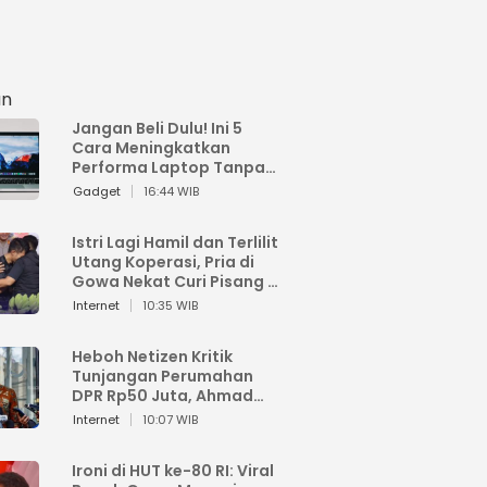
an
Jangan Beli Dulu! Ini 5
Cara Meningkatkan
Performa Laptop Tanpa
Harus Beli Baru
Gadget
16:44 WIB
Istri Lagi Hamil dan Terlilit
Utang Koperasi, Pria di
Gowa Nekat Curi Pisang 4
Tandan Milik Tetangga,
Internet
10:35 WIB
Begini Nasibnya
Heboh Netizen Kritik
Tunjangan Perumahan
DPR Rp50 Juta, Ahmad
Sahroni: Enggak Senang
Internet
10:07 WIB
Lihat Orang Senang
Ironi di HUT ke-80 RI: Viral