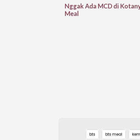
Nggak Ada MCD di Kotanya,
Meal
bts
bts meal
kem