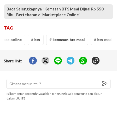
Baca Selengkapnya "Kemasan BTS Meal Dijual Rp 550
Ribu, Bertebaran di Marketplace Online"
TAG
lace online
# bts
# kemasan bts meal
# bts meal mc
Share link:
Isi komentar sepenuhnya adalah tanggung jawab pengguna dan diatur
dalam UU ITE