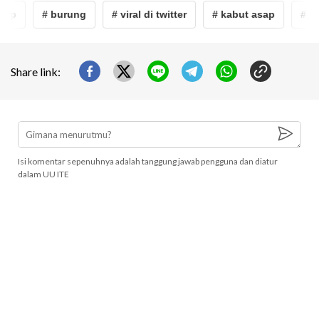
sap
# burung
# viral di twitter
# kabut asap
# bu
Share link:
Isi komentar sepenuhnya adalah tanggung jawab pengguna dan diatur
dalam UU ITE