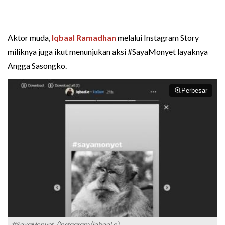
Aktor muda,
Iqbaal Ramadhan
melalui Instagram Story
miliknya juga ikut menunjukan aksi #SayaMonyet layaknya
Angga Sasongko.
Perbesar
#SayaMonyet. (instagram/iqbaal.e)