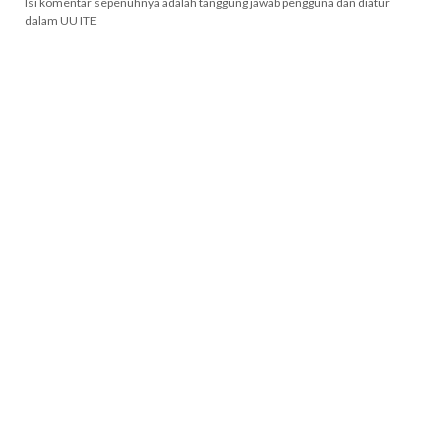
Isi komentar sepenuhnya adalah tanggung jawab pengguna dan diatur
dalam UU ITE