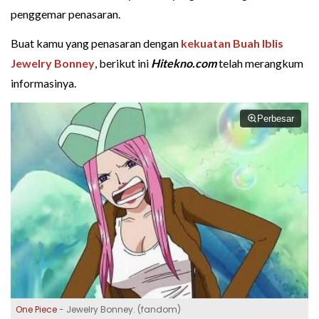
penggemar penasaran.
Buat kamu yang penasaran dengan
kekuatan Buah Iblis
Jewelry Bonney
, berikut ini
Hitekno.com
telah merangkum
informasinya.
Perbesar
One Piece
- Jewelry Bonney. (fandom)