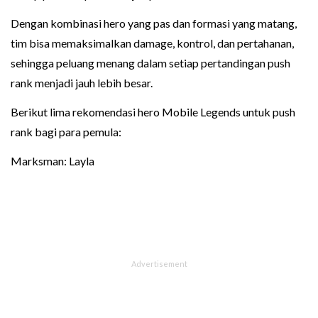
Dengan kombinasi hero yang pas dan formasi yang matang,
tim bisa memaksimalkan damage, kontrol, dan pertahanan,
sehingga peluang menang dalam setiap pertandingan push
rank menjadi jauh lebih besar.
Berikut lima rekomendasi hero Mobile Legends untuk push
rank bagi para pemula:
Marksman: Layla