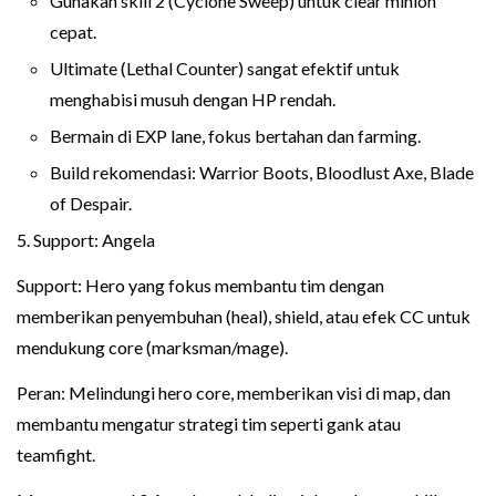
Gunakan skill 2 (Cyclone Sweep) untuk clear minion
cepat.
Ultimate (Lethal Counter) sangat efektif untuk
menghabisi musuh dengan HP rendah.
Bermain di EXP lane, fokus bertahan dan farming.
Build rekomendasi: Warrior Boots, Bloodlust Axe, Blade
of Despair.
5. Support: Angela
Support: Hero yang fokus membantu tim dengan
memberikan penyembuhan (heal), shield, atau efek CC untuk
mendukung core (marksman/mage).
Peran: Melindungi hero core, memberikan visi di map, dan
membantu mengatur strategi tim seperti gank atau
teamfight.