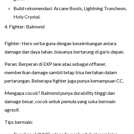
Build rekomendasi: Arcane Boots, Lightning Truncheon,
Holy Crystal.
4. Fighter: Balmond
Fighter: Hero serba guna dengan keseimbangan antara
damage dan daya tahan, biasanya bertarung di garis depan.
Peran: Berperan di EXP lane atau sebagai offlaner,
memberikan damage sambil tetap bisa bertahan dalam
pertarungan. Beberapa fighter juga punya kemampuan CC.
Mengapa cocok? Balmond punya durability tinggi dan
damage besar, cocok untuk pemula yang suka bermain
agresif.
Tips bermain: