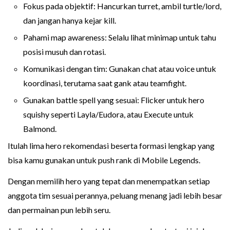
Fokus pada objektif: Hancurkan turret, ambil turtle/lord,
dan jangan hanya kejar kill.
Pahami map awareness: Selalu lihat minimap untuk tahu
posisi musuh dan rotasi.
Komunikasi dengan tim: Gunakan chat atau voice untuk
koordinasi, terutama saat gank atau teamfight.
Gunakan battle spell yang sesuai: Flicker untuk hero
squishy seperti Layla/Eudora, atau Execute untuk
Balmond.
Itulah lima hero rekomendasi beserta formasi lengkap yang
bisa kamu gunakan untuk push rank di Mobile Legends.
Dengan memilih hero yang tepat dan menempatkan setiap
anggota tim sesuai perannya, peluang menang jadi lebih besar
dan permainan pun lebih seru.