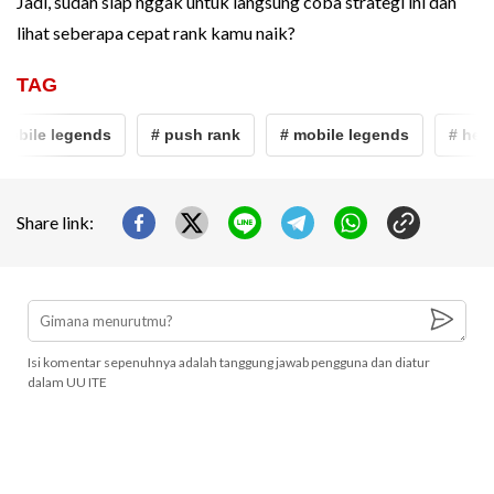
Jadi, sudah siap nggak untuk langsung coba strategi ini dan
lihat seberapa cepat rank kamu naik?
TAG
obile legends
# push rank
# mobile legends
# hero 
Share link:
Isi komentar sepenuhnya adalah tanggung jawab pengguna dan diatur
dalam UU ITE