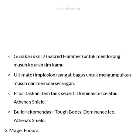
Gunakan skill 2 (Sacred Hammer) untuk mendorong
musuh ke arah tim kamu.
Ultimate (Implosion) sangat bagus untuk mengumpulkan
musuh dan memulai serangan.
Prioritaskan item tank seperti Dominance Ice atau
Athena’s Shield.
Build rekomendasi: Tough Boots, Dominance Ice,
Athena’s Shield.
3. Mage: Eudora