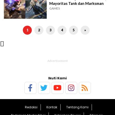
Mayoritas Tank dan Marksman
GAMES
1
2
3
4
5
»

Ikuti Kami
Redaksi
Kontak
Tentang Kami