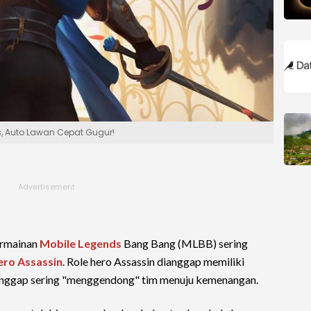
s, Auto Lawan Cepat Gugur!
ermainan
Mobile Legends
Bang Bang (MLBB) sering
ero Assassin
. Role hero Assassin dianggap memiliki
ianggap sering "menggendong" tim menuju kemenangan.