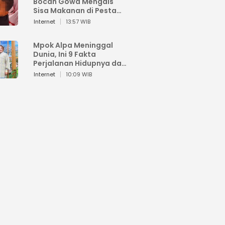
Bocah Gowa Mengais
Sisa Makanan di Pesta
Kemerdekaan
Internet
13:57 WIB
Mpok Alpa Meninggal
Dunia, Ini 9 Fakta
Perjalanan Hidupnya dari
Viral hingga Puncak
Internet
10:09 WIB
Karier