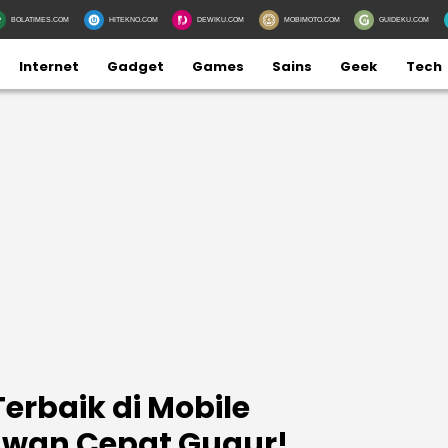
BOLATIMES.COM
HITEKNO.COM
DEWIKU.COM
MOBIMOTO.COM
GUIDEKU.COM
Internet
Gadget
Games
Sains
Geek
Tech
Terbaik di Mobile
awan Cepat Gugur!