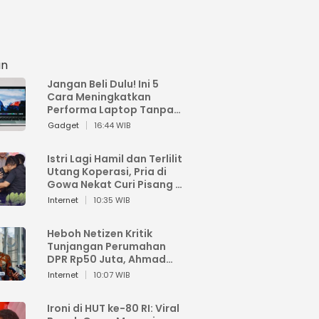
an
Jangan Beli Dulu! Ini 5
Cara Meningkatkan
Performa Laptop Tanpa
Harus Beli Baru
Gadget
16:44 WIB
Istri Lagi Hamil dan Terlilit
Utang Koperasi, Pria di
Gowa Nekat Curi Pisang 4
Tandan Milik Tetangga,
Internet
10:35 WIB
Begini Nasibnya
Heboh Netizen Kritik
Tunjangan Perumahan
DPR Rp50 Juta, Ahmad
Sahroni: Enggak Senang
Internet
10:07 WIB
Lihat Orang Senang
Ironi di HUT ke-80 RI: Viral