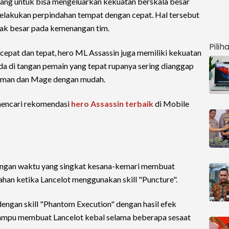
cang untuk bisa mengeluarkan kekuatan berskala besar
elakukan perpindahan tempat dengan cepat. Hal tersebut
ak besar pada kemenangan tim.
Pilih
cepat dan tepat, hero ML Assassin juga memiliki kekuatan
da di tangan pemain yang tepat rupanya sering dianggap
sman dan Mage dengan mudah.
mencari rekomendasi
hero Assassin terbaik
di Mobile
dengan waktu yang singkat kesana-kemari membuat
an ketika Lancelot menggunakan skill "Puncture".
engan skill "Phantom Execution" dengan hasil efek
mampu membuat Lancelot kebal selama beberapa sesaat