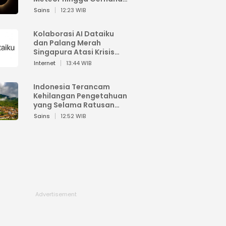
Matahari
Sains
12:23 WIB
Kolaborasi AI Dataiku
dan Palang Merah
Singapura Atasi Krisis
Bencana
Internet
13:44 WIB
Indonesia Terancam
Kehilangan Pengetahuan
yang Selama Ratusan
Tahun Menjaga Alam
Sains
12:52 WIB