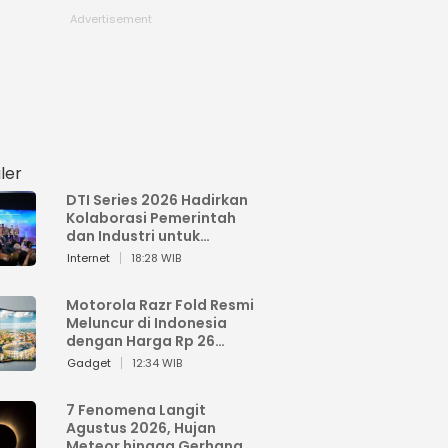
ler
DTI Series 2026 Hadirkan
Kolaborasi Pemerintah
dan Industri untuk
Percepatan
Internet
18:28 WIB
Transformasi Digital
Indonesia
Motorola Razr Fold Resmi
Meluncur di Indonesia
dengan Harga Rp 26
Jutaan
Gadget
12:34 WIB
7 Fenomena Langit
Agustus 2026, Hujan
Meteor hingga Gerhana