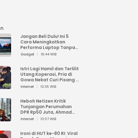
an
Jangan Beli Dulu! Ini 5
Cara Meningkatkan
Performa Laptop Tanpa
Harus Beli Baru
Gadget
16:44 WIB
Istri Lagi Hamil dan Terlilit
Utang Koperasi, Pria di
Gowa Nekat Curi Pisang 4
Tandan Milik Tetangga,
Internet
10:35 WIB
Begini Nasibnya
Heboh Netizen Kritik
Tunjangan Perumahan
DPR Rp50 Juta, Ahmad
Sahroni: Enggak Senang
Internet
10:07 WIB
Lihat Orang Senang
Ironi di HUT ke-80 RI: Viral