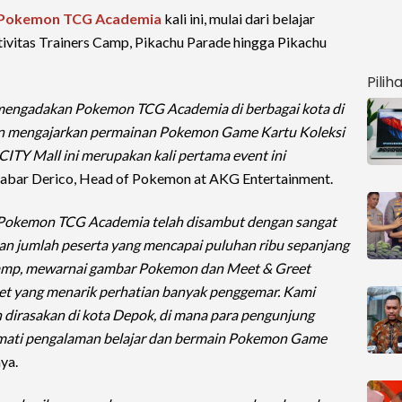
Pokemon TCG Academia
kali ini, mulai dari belajar
tivitas Trainers Camp, Pikachu Parade hingga Pikachu
Pilih
 mengadakan Pokemon TCG Academia di berbagai kota di
an mengajarkan permainan Pokemon Game Kartu Koleksi
TY Mall ini merupakan kali pertama event ini
r Sabar Derico, Head of Pokemon at AKG Entertainment.
t Pokemon TCG Academia telah disambut dengan sangat
ngan jumlah peserta yang mencapai puluhan ribu sepanjang
s Camp, mewarnai gambar Pokemon dan Meet & Greet
et yang menarik perhatian banyak penggemar. Kami
 dirasakan di kota Depok, di mana para pengunjung
ati pengalaman belajar dan bermain Pokemon Game
nya.