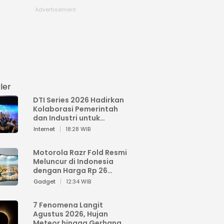
ler
DTI Series 2026 Hadirkan
Kolaborasi Pemerintah
dan Industri untuk
Percepatan
Internet
18:28 WIB
Transformasi Digital
Indonesia
Motorola Razr Fold Resmi
Meluncur di Indonesia
dengan Harga Rp 26
Jutaan
Gadget
12:34 WIB
7 Fenomena Langit
Agustus 2026, Hujan
Meteor hingga Gerhana