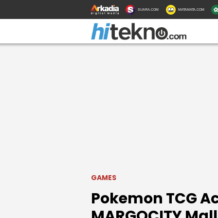
SUARA.COM
MATAMATA.COM
GAMES
Pokemon TCG Aca
MARGOCITY Mall