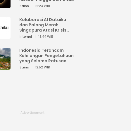
Matahari
Sains
12:23 WIB
Kolaborasi AI Dataiku
dan Palang Merah
Singapura Atasi Krisis
Bencana
Internet
13:44 WIB
Indonesia Terancam
Kehilangan Pengetahuan
yang Selama Ratusan
Tahun Menjaga Alam
Sains
12:52 WIB