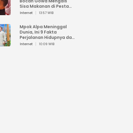
Bocah Gowa Mengais
Sisa Makanan di Pesta
Kemerdekaan
Internet
13:57 WIB
Mpok Alpa Meninggal
Dunia, Ini 9 Fakta
Perjalanan Hidupnya dari
Viral hingga Puncak
Internet
10:09 WIB
Karier