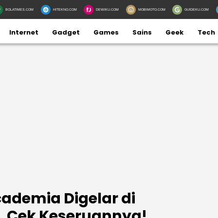
BOLATIMES.COM
HITEKNO.COM
DEWIKU.COM
MOBIMOTO.COM
GUIDEKU.COM
Internet
Gadget
Games
Sains
Geek
Tech
demia Digelar di
, Cek Keseruannya!