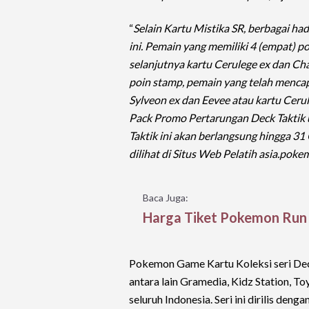
“
Selain Kartu Mistika SR, berbagai ha
ini. Pemain yang memiliki 4 (empat) 
selanjutnya kartu Cerulege ex dan Cha
poin stamp, pemain yang telah mencap
Sylveon ex dan Eevee atau kartu Ceru
Pack Promo Pertarungan Deck Taktik 
Taktik ini akan berlangsung hingga 31
dilihat di Situs Web Pelatih asia.pok
Baca Juga:
Harga Tiket Pokemon Run 
Pokemon Game Kartu Koleksi seri Deck T
antara lain Gramedia, Kidz Station, T
seluruh Indonesia. Seri ini dirilis den