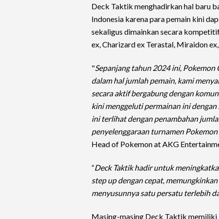
Deck Taktik menghadirkan hal baru b
Indonesia karena para pemain kini dap
sekaligus dimainkan secara kompetitif
ex, Charizard ex Terastal, Miraidon ex
"
Sepanjang tahun 2024 ini, Pokemon
dalam hal jumlah pemain, kami menya
secara aktif bergabung dengan komun
kini menggeluti permainan ini dengan 
ini terlihat dengan penambahan jumla
penyelenggaraan turnamen Pokemon G
Head of Pokemon at AKG Entertainme
“
Deck Taktik hadir untuk meningkatk
step up dengan cepat, memungkinkan 
menyusunnya satu persatu terlebih d
Masing-masing Deck Taktik memiliki k