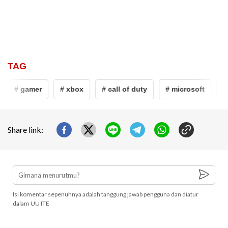
TAG
# gamer
# xbox
# call of duty
# microsoft
# 
Share link:
Isi komentar sepenuhnya adalah tanggung jawab pengguna dan diatur
dalam UU ITE