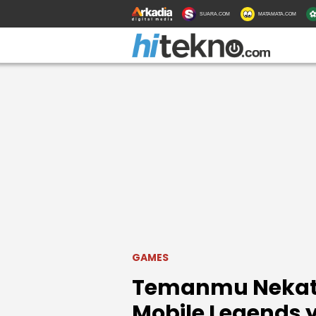
SUARA.COM
MATAMATA.COM
GAMES
Temanmu Nekat P
Mobile Legends 