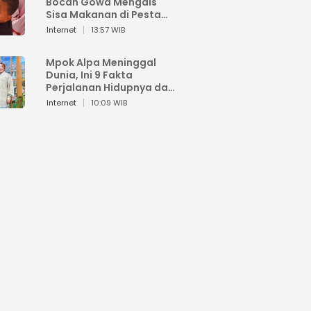
Bocah Gowa Mengais
Sisa Makanan di Pesta
Kemerdekaan
Internet
13:57 WIB
Mpok Alpa Meninggal
Dunia, Ini 9 Fakta
Perjalanan Hidupnya dari
Viral hingga Puncak
Internet
10:09 WIB
Karier