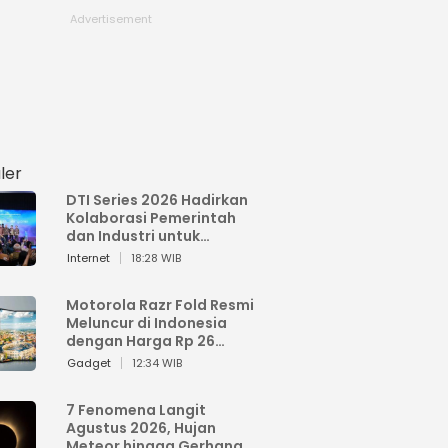
ler
DTI Series 2026 Hadirkan
Kolaborasi Pemerintah
dan Industri untuk
Percepatan
Internet
18:28 WIB
Transformasi Digital
Indonesia
Motorola Razr Fold Resmi
Meluncur di Indonesia
dengan Harga Rp 26
Jutaan
Gadget
12:34 WIB
7 Fenomena Langit
Agustus 2026, Hujan
Meteor hingga Gerhana