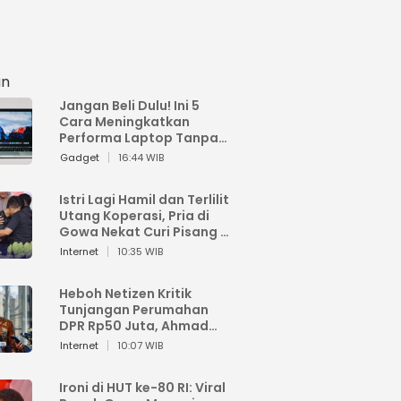
an
Jangan Beli Dulu! Ini 5
Cara Meningkatkan
Performa Laptop Tanpa
Harus Beli Baru
Gadget
16:44 WIB
Istri Lagi Hamil dan Terlilit
Utang Koperasi, Pria di
Gowa Nekat Curi Pisang 4
Tandan Milik Tetangga,
Internet
10:35 WIB
Begini Nasibnya
Heboh Netizen Kritik
Tunjangan Perumahan
DPR Rp50 Juta, Ahmad
Sahroni: Enggak Senang
Internet
10:07 WIB
Lihat Orang Senang
Ironi di HUT ke-80 RI: Viral