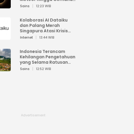
Matahari
Sains
12:23 WIB
Kolaborasi AI Dataiku
dan Palang Merah
Singapura Atasi Krisis
Bencana
Internet
13:44 WIB
Indonesia Terancam
Kehilangan Pengetahuan
yang Selama Ratusan
Tahun Menjaga Alam
Sains
12:52 WIB