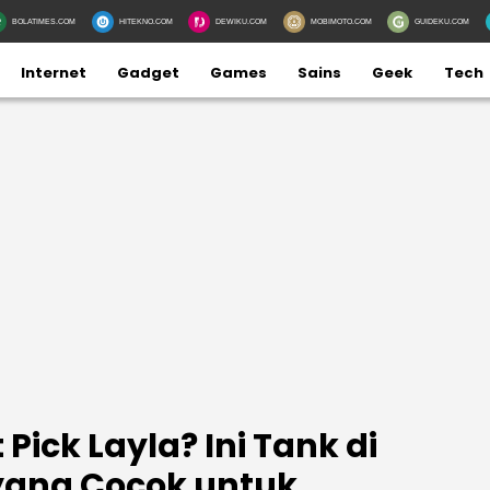
BOLATIMES.COM
HITEKNO.COM
DEWIKU.COM
MOBIMOTO.COM
GUIDEKU.COM
Internet
Gadget
Games
Sains
Geek
Tech
ick Layla? Ini Tank di
yang Cocok untuk