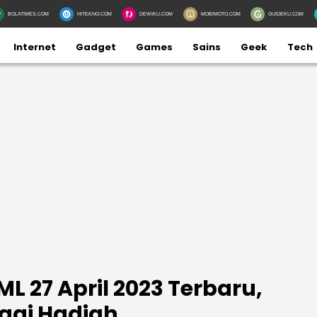
BOLATIMES.COM
HITEKNO.COM
DEWIKU.COM
MOBIMOTO.COM
GUIDEKU.COM
Internet
Gadget
Games
Sains
Geek
Tech
L 27 April 2023 Terbaru,
gai Hadiah