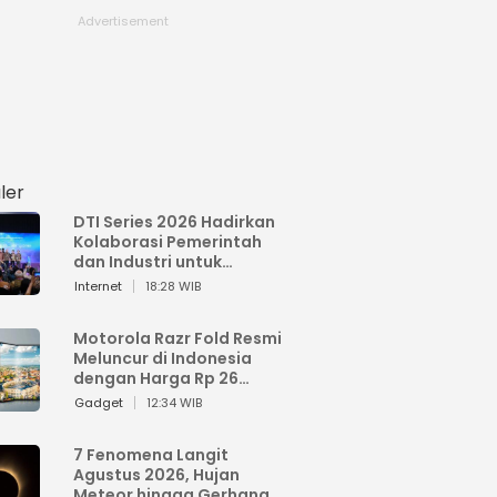
ler
DTI Series 2026 Hadirkan
Kolaborasi Pemerintah
dan Industri untuk
Percepatan
Internet
18:28 WIB
Transformasi Digital
Indonesia
Motorola Razr Fold Resmi
Meluncur di Indonesia
dengan Harga Rp 26
Jutaan
Gadget
12:34 WIB
7 Fenomena Langit
Agustus 2026, Hujan
Meteor hingga Gerhana