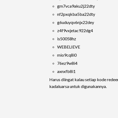
gm7vca9aku2j22dty
nf2pxqkba5ba22dty
g6uduyqv6njx22dey
z4f9vxjetac922dg4
is50058hz
WEBELIEVE
mio9cq8i0
76ez9w8i4
axnxfb8i1
Harus diingat kalau setiap kode rede
kadaluarsa untuk digunakannya.