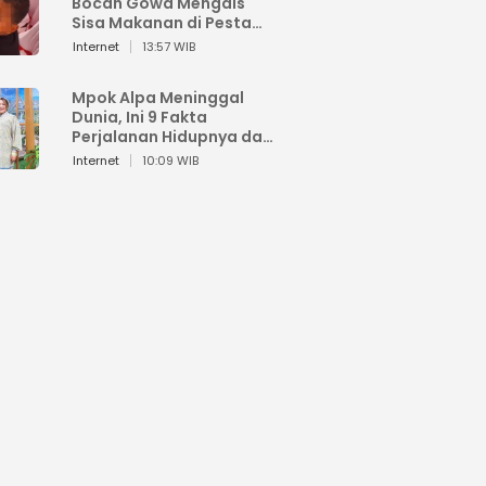
Bocah Gowa Mengais
Sisa Makanan di Pesta
Kemerdekaan
Internet
13:57 WIB
Mpok Alpa Meninggal
Dunia, Ini 9 Fakta
Perjalanan Hidupnya dari
Viral hingga Puncak
Internet
10:09 WIB
Karier