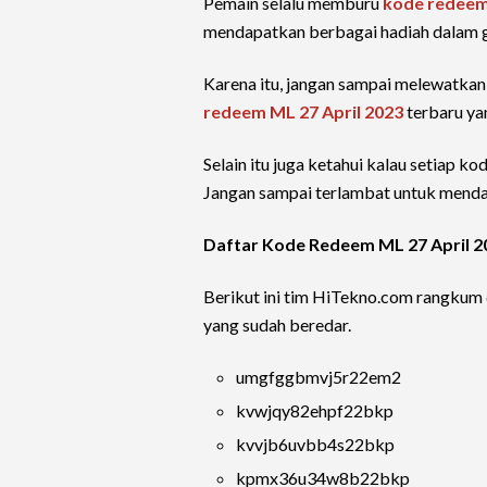
Pemain selalu memburu
kode redee
mendapatkan berbagai hadiah dalam 
Karena itu, jangan sampai melewatka
redeem ML
27 April 2023
terbaru ya
Selain itu juga ketahui kalau setiap 
Jangan sampai terlambat untuk menda
Daftar Kode Redeem ML 27 April 2
Berikut ini tim HiTekno.com rangkum
yang sudah beredar.
umgfggbmvj5r22em2
kvwjqy82ehpf22bkp
kvvjb6uvbb4s22bkp
kpmx36u34w8b22bkp