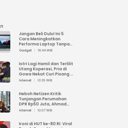
an
Jangan Beli Dulu! Ini 5
Cara Meningkatkan
Performa Laptop Tanpa
Harus Beli Baru
Gadget
16:44 WIB
Istri Lagi Hamil dan Terlilit
Utang Koperasi, Pria di
Gowa Nekat Curi Pisang 4
Tandan Milik Tetangga,
Internet
10:35 WIB
Begini Nasibnya
Heboh Netizen Kritik
Tunjangan Perumahan
DPR Rp50 Juta, Ahmad
Sahroni: Enggak Senang
Internet
10:07 WIB
Lihat Orang Senang
Ironi di HUT ke-80 RI: Viral