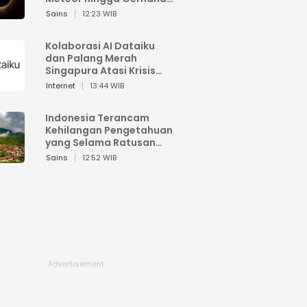
Matahari
Sains
12:23 WIB
Kolaborasi AI Dataiku
dan Palang Merah
Singapura Atasi Krisis
Bencana
Internet
13:44 WIB
Indonesia Terancam
Kehilangan Pengetahuan
yang Selama Ratusan
Tahun Menjaga Alam
Sains
12:52 WIB