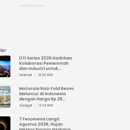
ler
DTI Series 2026 Hadirkan
Kolaborasi Pemerintah
dan Industri untuk
Percepatan
Internet
18:28 WIB
Transformasi Digital
Indonesia
Motorola Razr Fold Resmi
Meluncur di Indonesia
dengan Harga Rp 26
Jutaan
Gadget
12:34 WIB
7 Fenomena Langit
Agustus 2026, Hujan
Meteor hingga Gerhana