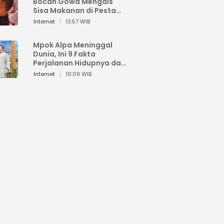
Bocah Gowa Mengais
Sisa Makanan di Pesta
Kemerdekaan
Internet
13:57 WIB
Mpok Alpa Meninggal
Dunia, Ini 9 Fakta
Perjalanan Hidupnya dari
Viral hingga Puncak
Internet
10:09 WIB
Karier