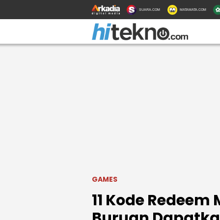
SUARA.COM
MATAMATA.COM
GAMES
11 Kode Redeem M
Buruan Dapatka