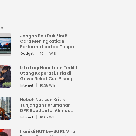
an
Jangan Beli Dulu! Ini 5
Cara Meningkatkan
Performa Laptop Tanpa
Harus Beli Baru
Gadget
16:44 WIB
Istri Lagi Hamil dan Terlilit
Utang Koperasi, Pria di
Gowa Nekat Curi Pisang 4
Tandan Milik Tetangga,
Internet
10:35 WIB
Begini Nasibnya
Heboh Netizen Kritik
Tunjangan Perumahan
DPR Rp50 Juta, Ahmad
Sahroni: Enggak Senang
Internet
10:07 WIB
Lihat Orang Senang
Ironi di HUT ke-80 RI: Viral