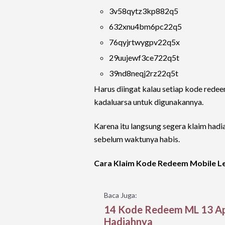
3v58qytz3kp882q5
632xnu4bm6pc22q5
76qyjrtwygpv22q5x
29uujewf3ce722q5t
39nd8neqj2rz22q5t
Harus diingat kalau setiap kode rede
kadaluarsa untuk digunakannya.
Karena itu langsung segera klaim had
sebelum waktunya habis.
Cara Klaim Kode Redeem Mobile L
Baca Juga:
14 Kode Redeem ML 13 Apr
Hadiahnya