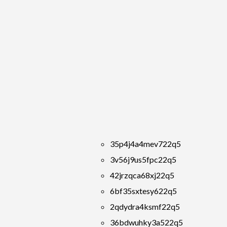
35p4j4a4mev722q5
3v56j9us5fpc22q5
42jrzqca68xj22q5
6bf35sxtesy622q5
2qdydra4ksmf22q5
36bdwuhky3a522q5