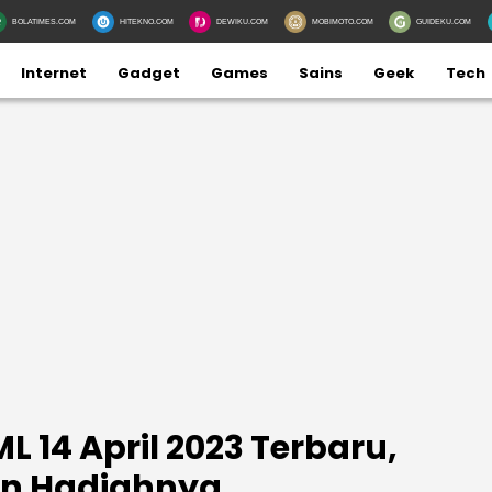
BOLATIMES.COM
HITEKNO.COM
DEWIKU.COM
MOBIMOTO.COM
GUIDEKU.COM
Internet
Gadget
Games
Sains
Geek
Tech
L 14 April 2023 Terbaru,
n Hadiahnya