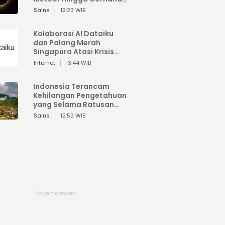
Matahari
Sains
12:23 WIB
Kolaborasi AI Dataiku
dan Palang Merah
Singapura Atasi Krisis
Bencana
Internet
13:44 WIB
Indonesia Terancam
Kehilangan Pengetahuan
yang Selama Ratusan
Tahun Menjaga Alam
Sains
12:52 WIB