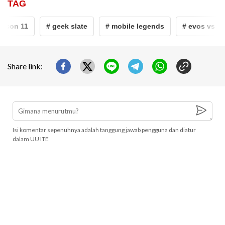
TAG
son 11
# geek slate
# mobile legends
# evos vs geek
Share link:
Isi komentar sepenuhnya adalah tanggung jawab pengguna dan diatur
dalam UU ITE