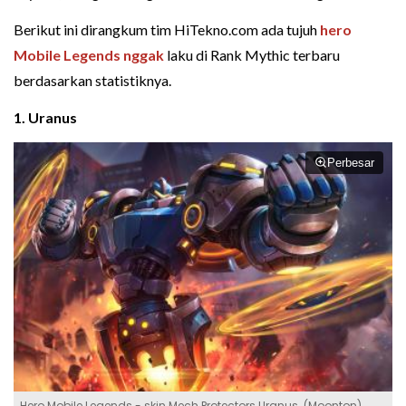
Berikut ini dirangkum tim HiTekno.com ada tujuh
hero
Mobile Legends nggak
laku di Rank Mythic terbaru
berdasarkan statistiknya.
1. Uranus
Perbesar
Hero Mobile Legends - skin Mech Protectors Uranus. (Moonton)