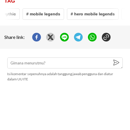
TAG
c
# mobile legends
# hero mobile legends
# hero ta
Share link:
Isi komentar sepenuhnya adalah tanggung jawab pengguna dan diatur
dalam UU ITE