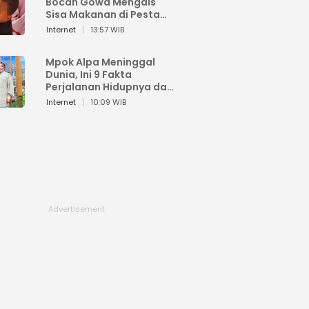
Bocah Gowa Mengais
Sisa Makanan di Pesta
Kemerdekaan
Internet
13:57 WIB
Mpok Alpa Meninggal
Dunia, Ini 9 Fakta
Perjalanan Hidupnya dari
Viral hingga Puncak
Internet
10:09 WIB
Karier