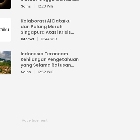
Matahari
Sains
12:23 WIB
Kolaborasi AI Dataiku
dan Palang Merah
Singapura Atasi Krisis
Bencana
Internet
13:44 WIB
Indonesia Terancam
Kehilangan Pengetahuan
yang Selama Ratusan
Tahun Menjaga Alam
Sains
12:52 WIB