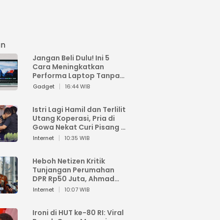
an
Jangan Beli Dulu! Ini 5
Cara Meningkatkan
Performa Laptop Tanpa
Harus Beli Baru
Gadget
16:44 WIB
Istri Lagi Hamil dan Terlilit
Utang Koperasi, Pria di
Gowa Nekat Curi Pisang 4
Tandan Milik Tetangga,
Internet
10:35 WIB
Begini Nasibnya
Heboh Netizen Kritik
Tunjangan Perumahan
DPR Rp50 Juta, Ahmad
Sahroni: Enggak Senang
Internet
10:07 WIB
Lihat Orang Senang
Ironi di HUT ke-80 RI: Viral