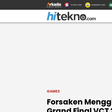
SUARA.COM
MATAMATA.COM
GAMES
Forsaken Menggi
Grand Final VCT 