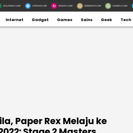
BOLATIMES.COM
HITEKNO.COM
DEWIKU.COM
MOBIMOTO.COM
GUIDEKU.COM
Internet
Gadget
Games
Sains
Geek
Tech
la, Paper Rex Melaju ke
2022: Stage 2 Masters