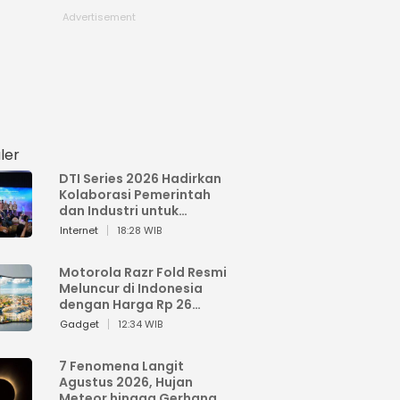
ler
DTI Series 2026 Hadirkan
Kolaborasi Pemerintah
dan Industri untuk
Percepatan
Internet
18:28 WIB
Transformasi Digital
Indonesia
Motorola Razr Fold Resmi
Meluncur di Indonesia
dengan Harga Rp 26
Jutaan
Gadget
12:34 WIB
7 Fenomena Langit
Agustus 2026, Hujan
Meteor hingga Gerhana