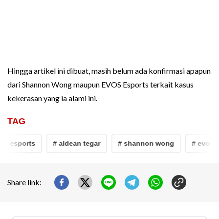
Hingga artikel ini dibuat, masih belum ada konfirmasi apapun
dari Shannon Wong maupun EVOS Esports terkait kasus
kekerasan yang ia alami ini.
TAG
os esports
# aldean tegar
# shannon wong
# evos e
Share link: