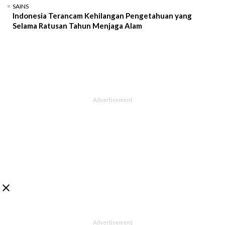
SAINS
Indonesia Terancam Kehilangan Pengetahuan yang
Selama Ratusan Tahun Menjaga Alam
