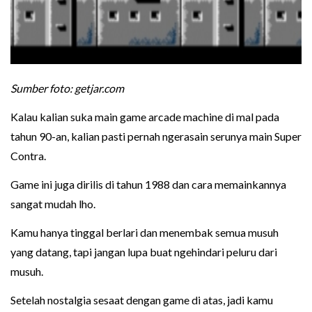
Sumber foto: getjar.com
Kalau kalian suka main game arcade machine di mal pada
tahun 90-an, kalian pasti pernah ngerasain serunya main Super
Contra.
Game ini juga dirilis di tahun 1988 dan cara memainkannya
sangat mudah lho.
Kamu hanya tinggal berlari dan menembak semua musuh
yang datang, tapi jangan lupa buat ngehindari peluru dari
musuh.
Setelah nostalgia sesaat dengan game di atas, jadi kamu