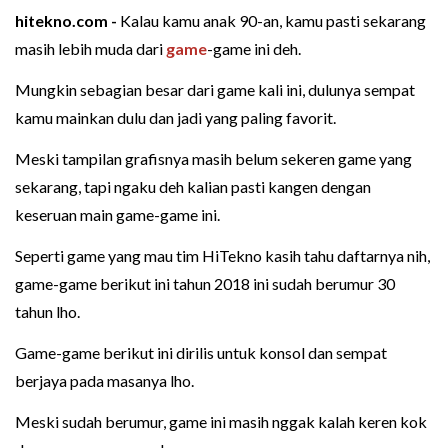
hitekno.com -
Kalau kamu anak 90-an, kamu pasti sekarang
masih lebih muda dari
game
-game ini deh.
Mungkin sebagian besar dari game kali ini, dulunya sempat
kamu mainkan dulu dan jadi yang paling favorit.
Meski tampilan grafisnya masih belum sekeren game yang
sekarang, tapi ngaku deh kalian pasti kangen dengan
keseruan main game-game ini.
Seperti game yang mau tim HiTekno kasih tahu daftarnya nih,
game-game berikut ini tahun 2018 ini sudah berumur 30
tahun lho.
Game-game berikut ini dirilis untuk konsol dan sempat
berjaya pada masanya lho.
Meski sudah berumur, game ini masih nggak kalah keren kok