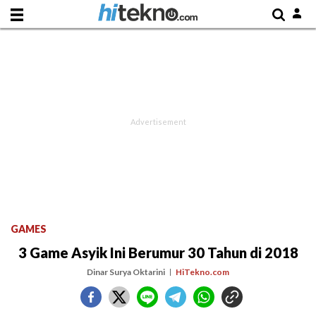
GAMES
3 Game Asyik Ini Berumur 30 Tahun di 2018
Dinar Surya Oktarini
HiTekno.com