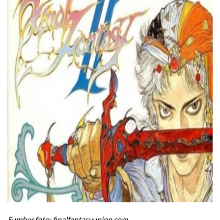
Sumber foto: finalfantasyunion.com