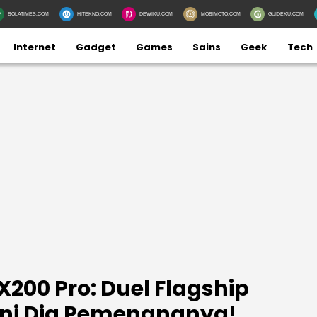
BOLATIMES.COM
HITEKNO.COM
DEWIKU.COM
MOBIMOTO.COM
GUIDEKU.COM
Internet
Gadget
Games
Sains
Geek
Tech
X200 Pro: Duel Flagship
Ini Dia Pemenangnya!