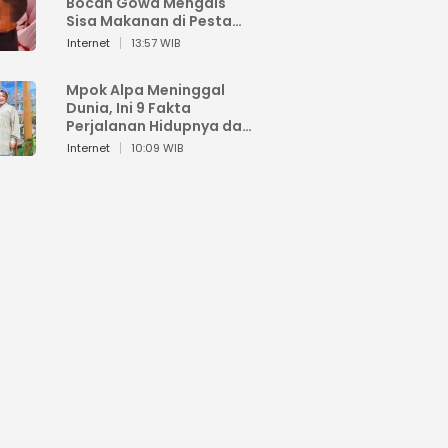
Bocah Gowa Mengais
Sisa Makanan di Pesta
Kemerdekaan
Internet
13:57 WIB
Mpok Alpa Meninggal
Dunia, Ini 9 Fakta
Perjalanan Hidupnya dari
Viral hingga Puncak
Internet
10:09 WIB
Karier