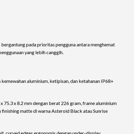
n bergantung pada prioritas pengguna antara menghemat
enggunaan yang lebih canggih.
 kemewahan aluminium, ketipisan, dan ketahanan IP68+
 x 75.3 x 8.2 mm dengan berat 226 gram, frame aluminium
n finishing matte di warna Asteroid Black atau Sunrise
enit, curved edges ergonomis dengan under-display