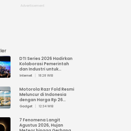
ler
DTI Series 2026 Hadirkan
Kolaborasi Pemerintah
dan Industri untuk
Percepatan
Internet
18:28 WIB
Transformasi Digital
Indonesia
Motorola Razr Fold Resmi
Meluncur di Indonesia
dengan Harga Rp 26
Jutaan
Gadget
12:34 WIB
7 Fenomena Langit
Agustus 2026, Hujan
Meteor hingga Gerhana