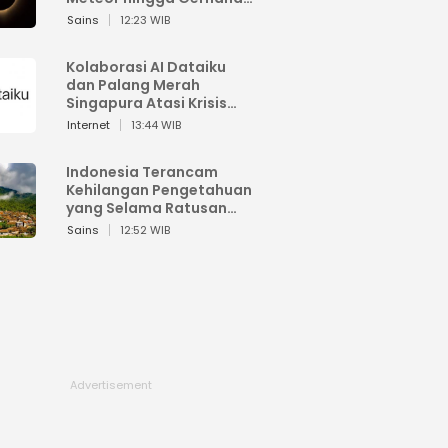
Matahari
Sains
12:23 WIB
Kolaborasi AI Dataiku
dan Palang Merah
Singapura Atasi Krisis
Bencana
Internet
13:44 WIB
Indonesia Terancam
Kehilangan Pengetahuan
yang Selama Ratusan
Tahun Menjaga Alam
Sains
12:52 WIB