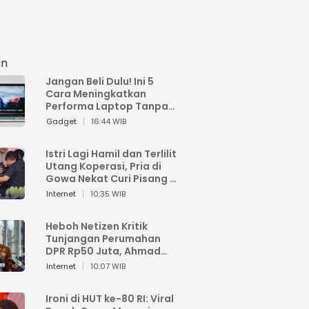
an
Jangan Beli Dulu! Ini 5
Cara Meningkatkan
Performa Laptop Tanpa
Harus Beli Baru
Gadget
16:44 WIB
Istri Lagi Hamil dan Terlilit
Utang Koperasi, Pria di
Gowa Nekat Curi Pisang 4
Tandan Milik Tetangga,
Internet
10:35 WIB
Begini Nasibnya
Heboh Netizen Kritik
Tunjangan Perumahan
DPR Rp50 Juta, Ahmad
Sahroni: Enggak Senang
Internet
10:07 WIB
Lihat Orang Senang
Ironi di HUT ke-80 RI: Viral