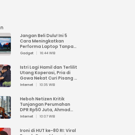
an
Jangan Beli Dulu! Ini 5
Cara Meningkatkan
Performa Laptop Tanpa
Harus Beli Baru
Gadget
16:44 WIB
Istri Lagi Hamil dan Terlilit
Utang Koperasi, Pria di
Gowa Nekat Curi Pisang 4
Tandan Milik Tetangga,
Internet
10:35 WIB
Begini Nasibnya
Heboh Netizen Kritik
Tunjangan Perumahan
DPR Rp50 Juta, Ahmad
Sahroni: Enggak Senang
Internet
10:07 WIB
Lihat Orang Senang
Ironi di HUT ke-80 RI: Viral