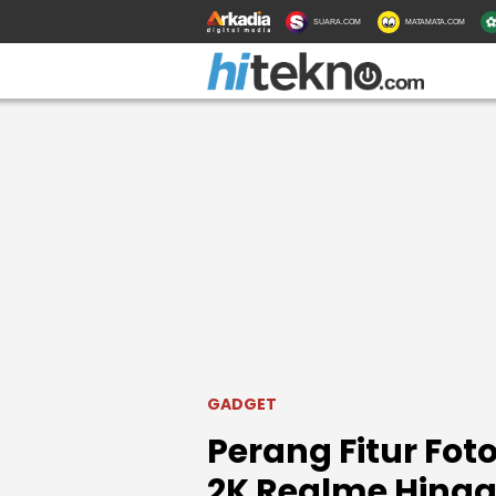
SUARA.COM
MATAMATA.COM
GADGET
Perang Fitur Foto
2K Realme Hingg