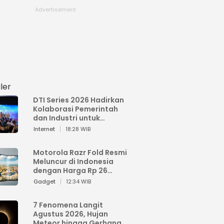
ler
DTI Series 2026 Hadirkan
Kolaborasi Pemerintah
dan Industri untuk
Percepatan
Internet
18:28 WIB
Transformasi Digital
Indonesia
Motorola Razr Fold Resmi
Meluncur di Indonesia
dengan Harga Rp 26
Jutaan
Gadget
12:34 WIB
7 Fenomena Langit
Agustus 2026, Hujan
Meteor hingga Gerhana