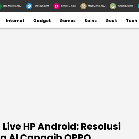
BOLATIMES.COM
HITEKNO.COM
DEWIKU.COM
MOBIMOTO.COM
GUIDEKU.COM
Internet
Gadget
Games
Sains
Geek
Tech
 Live HP Android: Resolusi
a AI Canggih OPPO,