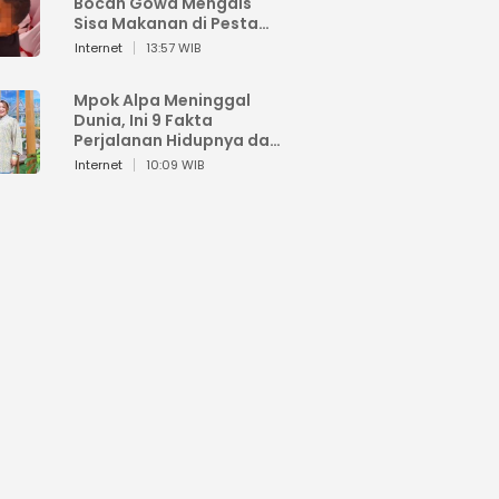
Bocah Gowa Mengais
Sisa Makanan di Pesta
Kemerdekaan
Internet
13:57 WIB
Mpok Alpa Meninggal
Dunia, Ini 9 Fakta
Perjalanan Hidupnya dari
Viral hingga Puncak
Internet
10:09 WIB
Karier