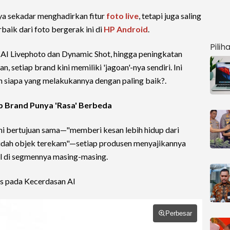
nya sekadar menghadirkan fitur
foto live
, tetapi juga saling
baik dari foto bergerak ini di
HP Android
.
Pilih
 AI Livephoto dan Dynamic Shot, hingga peningkatan
n, setiap brand kini memiliki 'jagoan'-nya sendiri. Ini
n siapa yang melakukannya dengan paling baik?.
p Brand Punya 'Rasa' Berbeda
ni bertujuan sama—"memberi kesan lebih hidup dari
sudah objek terekam"—setiap produsen menyajikannya
ol di segmennya masing-masing.
us pada Kecerdasan AI
Perbesar