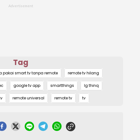
Tag
a pakai smart tv tanpa remote
remote tv hilang
ec
google tv app
smartthings
lg thinq
tv
remote universal
remote tv
tv