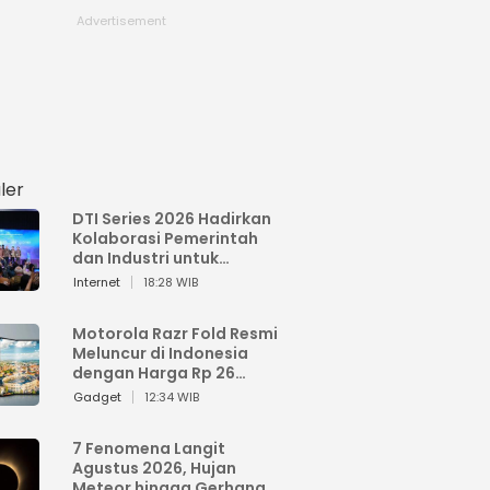
ler
DTI Series 2026 Hadirkan
Kolaborasi Pemerintah
dan Industri untuk
Percepatan
Internet
18:28 WIB
Transformasi Digital
Indonesia
Motorola Razr Fold Resmi
Meluncur di Indonesia
dengan Harga Rp 26
Jutaan
Gadget
12:34 WIB
7 Fenomena Langit
Agustus 2026, Hujan
Meteor hingga Gerhana