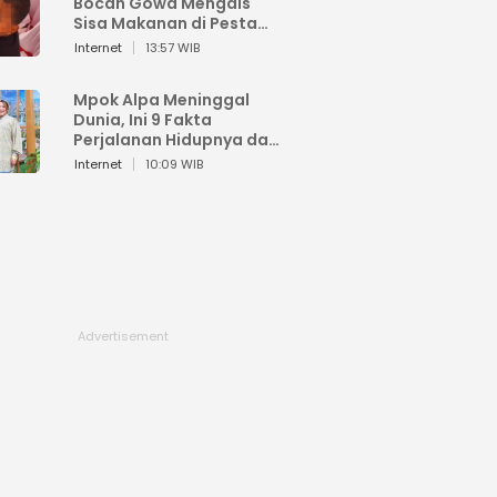
Bocah Gowa Mengais
Sisa Makanan di Pesta
Kemerdekaan
Internet
13:57 WIB
Mpok Alpa Meninggal
Dunia, Ini 9 Fakta
Perjalanan Hidupnya dari
Viral hingga Puncak
Internet
10:09 WIB
Karier