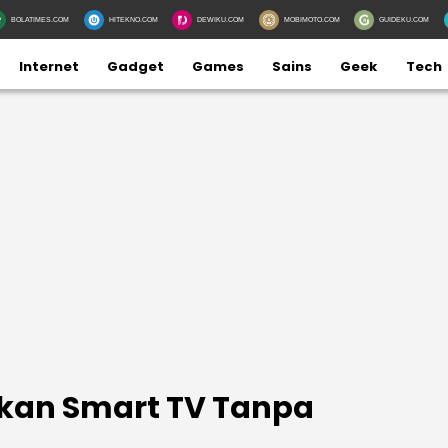
BOLATIMES.COM
HITEKNO.COM
DEWIKU.COM
MOBIMOTO.COM
GUIDEKU.COM
Internet
Gadget
Games
Sains
Geek
Tech
an Smart TV Tanpa