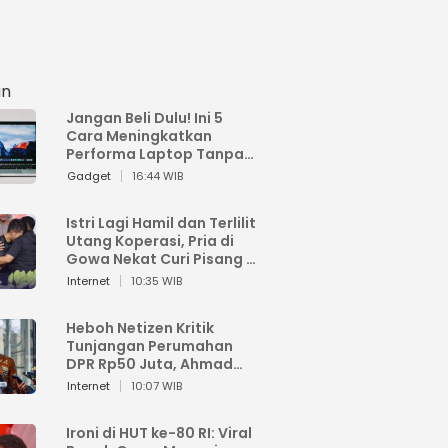
an
Jangan Beli Dulu! Ini 5
Cara Meningkatkan
Performa Laptop Tanpa
Harus Beli Baru
Gadget
16:44 WIB
Istri Lagi Hamil dan Terlilit
Utang Koperasi, Pria di
Gowa Nekat Curi Pisang 4
Tandan Milik Tetangga,
Internet
10:35 WIB
Begini Nasibnya
Heboh Netizen Kritik
Tunjangan Perumahan
DPR Rp50 Juta, Ahmad
Sahroni: Enggak Senang
Internet
10:07 WIB
Lihat Orang Senang
Ironi di HUT ke-80 RI: Viral