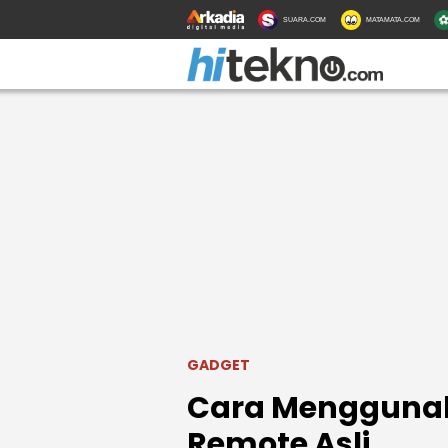
SUARA.COM
MATAMATA.COM
GADGET
Cara Menggunak
Remote Asli