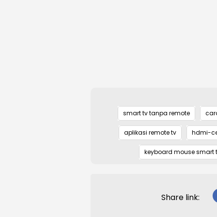
smart tv tanpa remote
car
aplikasi remote tv
hdmi-c
keyboard mouse smart 
Share link: