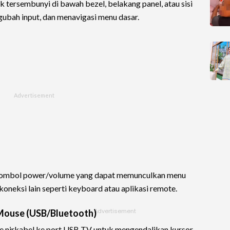
 tersembunyi di bawah bezel, belakang panel, atau sisi
ubah input, dan menavigasi menu dasar.
i tombol power/volume yang dapat memunculkan menu
oneksi lain seperti keyboard atau aplikasi remote.
Mouse (USB/Bluetooth)
 nirkabel ke port USB TV untuk mengendalikan kursor