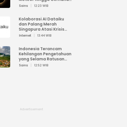
Matahari
Sains
12:23 WIB
Kolaborasi AI Dataiku
dan Palang Merah
Singapura Atasi Krisis
Bencana
Internet
13:44 WIB
Indonesia Terancam
Kehilangan Pengetahuan
yang Selama Ratusan
Tahun Menjaga Alam
Sains
12:52 WIB