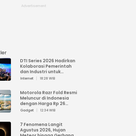
ler
DTI Series 2026 Hadirkan
Kolaborasi Pemerintah
dan Industri untuk
Percepatan
Internet
18:28 WIB
Transformasi Digital
Indonesia
Motorola Razr Fold Resmi
Meluncur di Indonesia
dengan Harga Rp 26
Jutaan
Gadget
12:34 WIB
7 Fenomena Langit
Agustus 2026, Hujan
Meteor hingga Gerhana