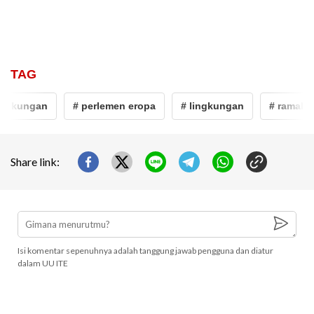
TAG
ingkungan
# perlemen eropa
# lingkungan
# ramah l
Share link:
Isi komentar sepenuhnya adalah tanggung jawab pengguna dan diatur
dalam UU ITE