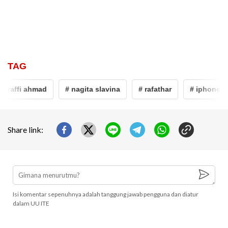
TAG
# raffi ahmad
# nagita slavina
# rafathar
# iphone 13
Share link:
Isi komentar sepenuhnya adalah tanggung jawab pengguna dan diatur
dalam UU ITE