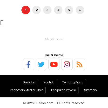
1
2
3
4
5
»

Ikuti Kami
Redaksi
Kontak
Tentang Kami
Pedoman Media Siber
Kebijakan Privasi
Sitemap
© 2026 HiTekno.com - All Rights Reserved.