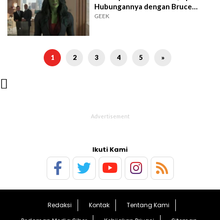
Hubungannya dengan Bruce
Banner?
GEEK
1
2
3
4
5
»

Ikuti Kami
Redaksi
Kontak
Tentang Kami