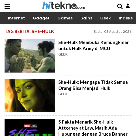
Internet
Gadget
Games
Sains
Geek
Indeks
TAG BERITA: SHE-HULK
Sabtu, 08 Agustus 2026
She-Hulk Membuka Kemungkinan
untuk Hulk Army di MCU
GEEK
She-Hulk: Mengapa Tidak Semua
Orang Bisa Menjadi Hulk
GEEK
5 Fakta Menarik She-Hulk
Attorney at Law, Masih Ada
Hubungan dengan Bruce Banner