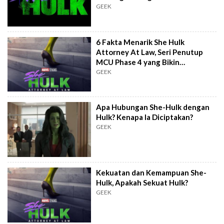
GEEK
6 Fakta Menarik She Hulk
Attorney At Law, Seri Penutup
MCU Phase 4 yang Bikin
Penasaran
GEEK
Apa Hubungan She-Hulk dengan
Hulk? Kenapa Ia Diciptakan?
GEEK
Kekuatan dan Kemampuan She-
Hulk, Apakah Sekuat Hulk?
GEEK