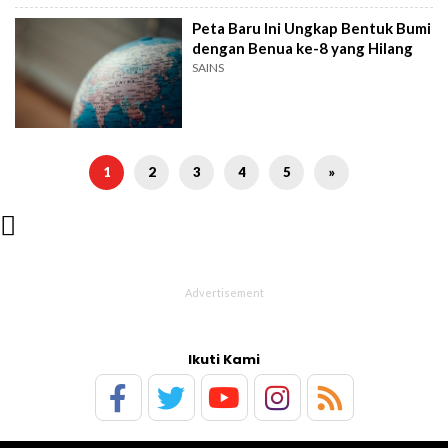
Peta Baru Ini Ungkap Bentuk Bumi
dengan Benua ke-8 yang Hilang
SAINS
1
2
3
4
5
»

Ikuti Kami