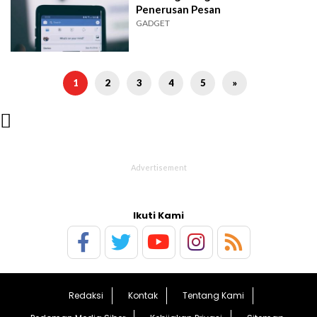
Penerusan Pesan
GADGET
1
2
3
4
5
»

Ikuti Kami
Redaksi
Kontak
Tentang Kami