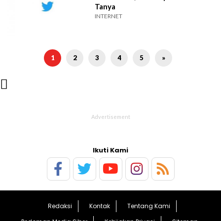
Tanya
INTERNET
1
2
3
4
5
»

Ikuti Kami
Redaksi
Kontak
Tentang Kami