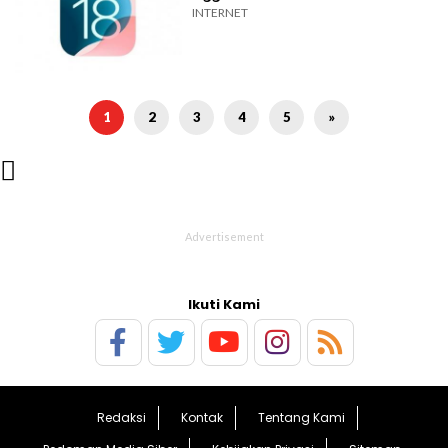
INTERNET
1
2
3
4
5
»

Ikuti Kami
Redaksi
Kontak
Tentang Kami