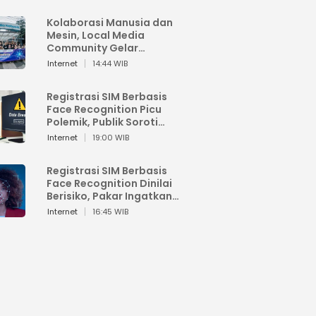
Kolaborasi Manusia dan
Mesin, Local Media
Community Gelar
Workshop Google AI
Internet
14:44 WIB
Registrasi SIM Berbasis
Face Recognition Picu
Polemik, Publik Soroti
Risiko Kebocoran Data
Internet
19:00 WIB
Pribadi
Registrasi SIM Berbasis
Face Recognition Dinilai
Berisiko, Pakar Ingatkan
Ancaman Privasi dan
Internet
16:45 WIB
Penyalahgunaan Data