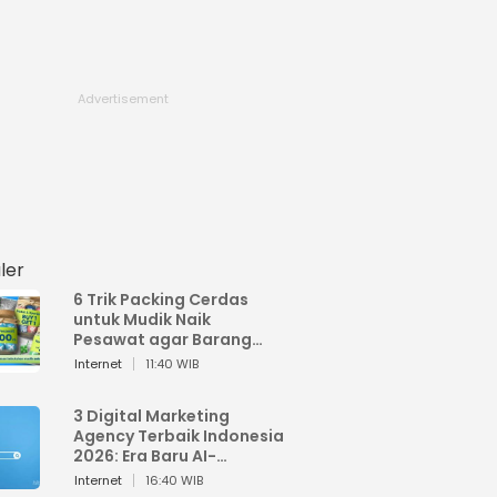
ler
6 Trik Packing Cerdas
untuk Mudik Naik
Pesawat agar Barang
Tidak Over Bagasi
Internet
11:40 WIB
3 Digital Marketing
Agency Terbaik Indonesia
2026: Era Baru AI-
Powered Marketing
Internet
16:40 WIB