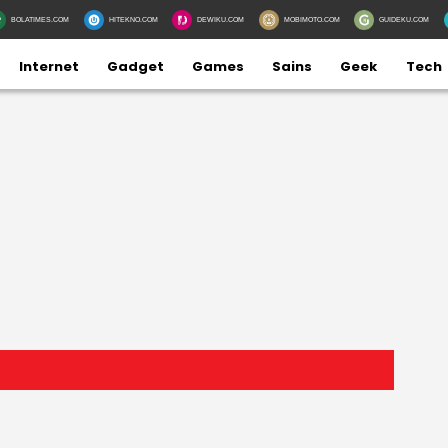
BOLATIMES.COM
HITEKNO.COM
DEWIKU.COM
MOBIMOTO.COM
GUIDEKU.COM
Internet
Gadget
Games
Sains
Geek
Tech