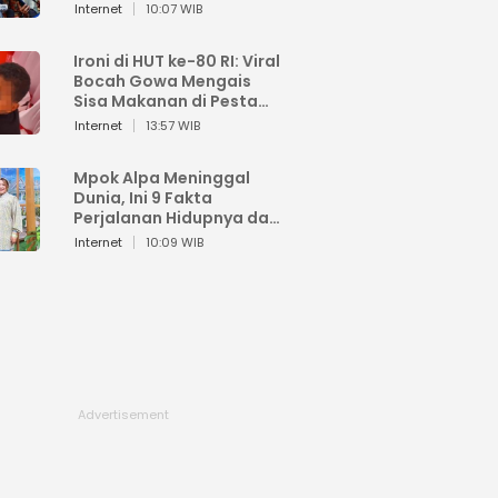
Sahroni: Enggak Senang
Internet
10:07 WIB
Lihat Orang Senang
Ironi di HUT ke-80 RI: Viral
Bocah Gowa Mengais
Sisa Makanan di Pesta
Kemerdekaan
Internet
13:57 WIB
Mpok Alpa Meninggal
Dunia, Ini 9 Fakta
Perjalanan Hidupnya dari
Viral hingga Puncak
Internet
10:09 WIB
Karier