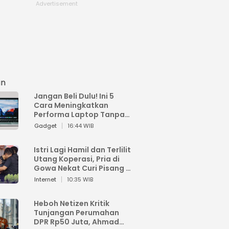
an
Jangan Beli Dulu! Ini 5
Cara Meningkatkan
Performa Laptop Tanpa
Harus Beli Baru
Gadget
16:44 WIB
Istri Lagi Hamil dan Terlilit
Utang Koperasi, Pria di
Gowa Nekat Curi Pisang 4
Tandan Milik Tetangga,
Internet
10:35 WIB
Begini Nasibnya
Heboh Netizen Kritik
Tunjangan Perumahan
DPR Rp50 Juta, Ahmad