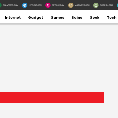
BOLATIMES.COM
HITEKNO.COM
DEWIKU.COM
MOBIMOTO.COM
GUIDEKU.COM
Internet
Gadget
Games
Sains
Geek
Tech