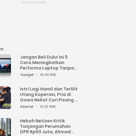
an
Jangan Beli Dulu! Ini 5
Cara Meningkatkan
Performa Laptop Tanpa
Harus Beli Baru
Gadget
16:44 WIB
Istri Lagi Hamil dan Terlilit
Utang Koperasi, Pria di
Gowa Nekat Curi Pisang 4
Tandan Milik Tetangga,
Internet
10:35 WIB
Begini Nasibnya
Heboh Netizen Kritik
Tunjangan Perumahan
DPR Rp50 Juta, Ahmad