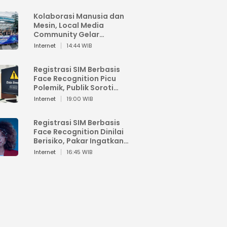
Kolaborasi Manusia dan
Mesin, Local Media
Community Gelar
Workshop Google AI
Internet
14:44 WIB
Registrasi SIM Berbasis
Face Recognition Picu
Polemik, Publik Soroti
Risiko Kebocoran Data
Internet
19:00 WIB
Pribadi
Registrasi SIM Berbasis
Face Recognition Dinilai
Berisiko, Pakar Ingatkan
Ancaman Privasi dan
Internet
16:45 WIB
Penyalahgunaan Data