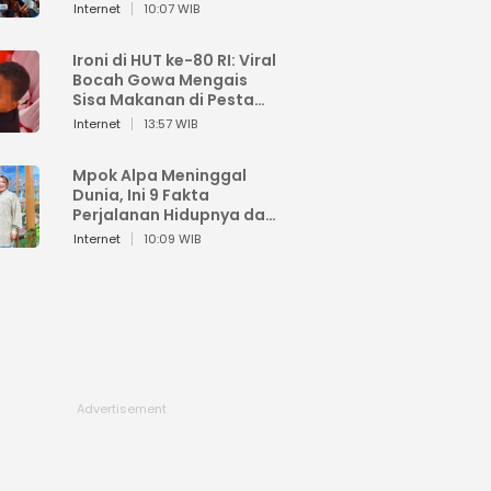
Sahroni: Enggak Senang
Internet
10:07 WIB
Lihat Orang Senang
Ironi di HUT ke-80 RI: Viral
Bocah Gowa Mengais
Sisa Makanan di Pesta
Kemerdekaan
Internet
13:57 WIB
Mpok Alpa Meninggal
Dunia, Ini 9 Fakta
Perjalanan Hidupnya dari
Viral hingga Puncak
Internet
10:09 WIB
Karier