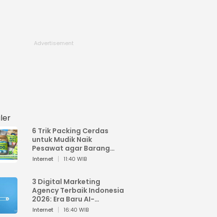
ler
6 Trik Packing Cerdas
untuk Mudik Naik
Pesawat agar Barang
Tidak Over Bagasi
Internet
11:40 WIB
3 Digital Marketing
Agency Terbaik Indonesia
2026: Era Baru AI-
Powered Marketing
Internet
16:40 WIB