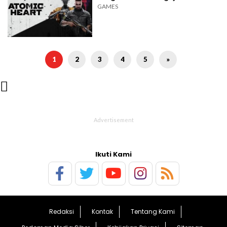
GAMES
1
2
3
4
5
»

Ikuti Kami
Redaksi
Kontak
Tentang Kami