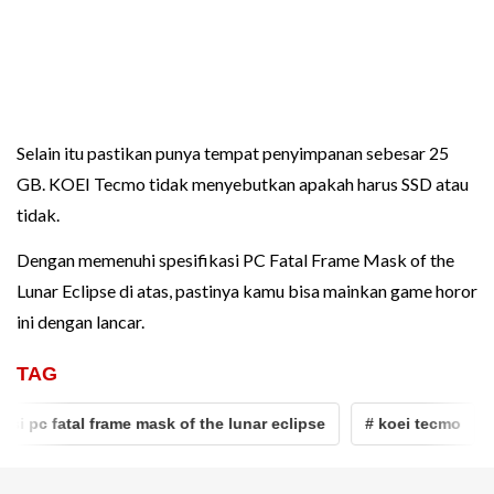
Selain itu pastikan punya tempat penyimpanan sebesar 25
GB. KOEI Tecmo tidak menyebutkan apakah harus SSD atau
tidak.
Dengan memenuhi spesifikasi PC Fatal Frame Mask of the
Lunar Eclipse di atas, pastinya kamu bisa mainkan game horor
ini dengan lancar.
TAG
i pc fatal frame mask of the lunar eclipse
# koei tecmo
# 